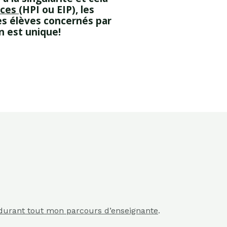
oces
(HPI ou EIP), les
les élèves concernés par
n est unique!
durant tout mon parcours d’enseignante
.